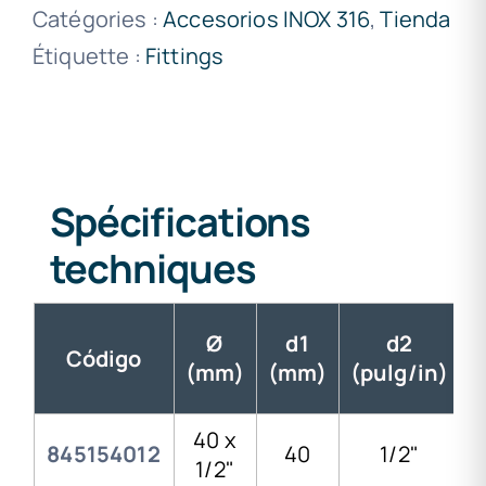
Catégories :
Accesorios INOX 316
,
Tienda
Étiquette :
Fittings
Spécifications
techniques
Ø
d1
d2
Código
(mm)
(mm)
(pulg/in)
40 x
845154012
40
1/2"
1/2"