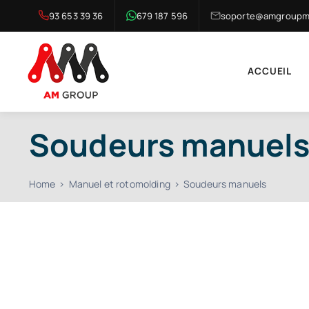
Skip
93 653 39 36
679 187 596
soporte@amgroupma
to
content
ACCUEIL
Soudeurs manuel
Home
Manuel et rotomolding
Soudeurs manuels