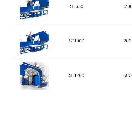
ST630
20
ST1000
200
ST1200
500