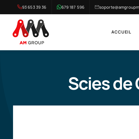
Skip
93 653 39 36
679 187 596
soporte@amgroupma
to
content
ACCUEIL
Scies de