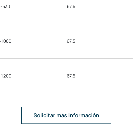
0-630
67.5
-1000
67.5
-1200
67.5
Solicitar más información