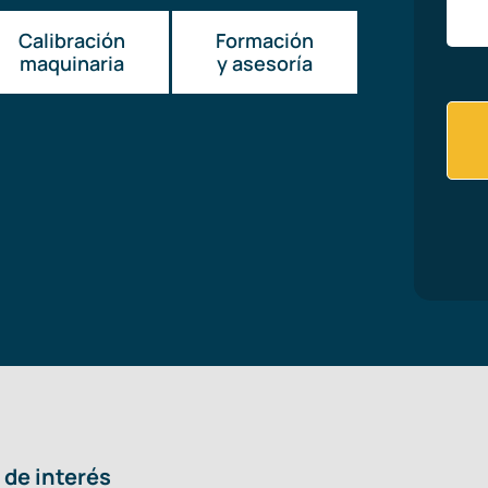
Calibración
Formación
maquinaria
y asesoría
 de interés