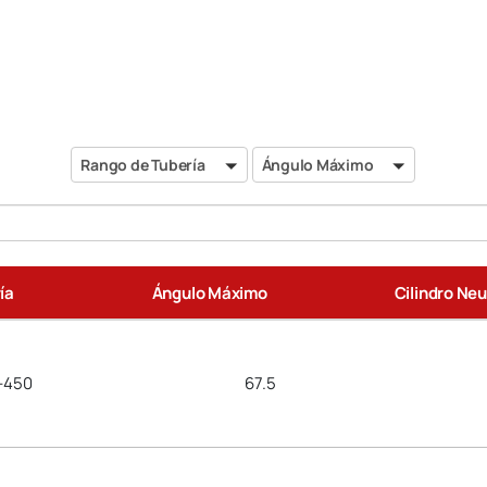
Rango
Ángulo
Rango de Tubería
Ángulo Máximo
de
Máximo
Tubería
Search
ía
Ángulo Máximo
Cilindro Ne
-450
67.5