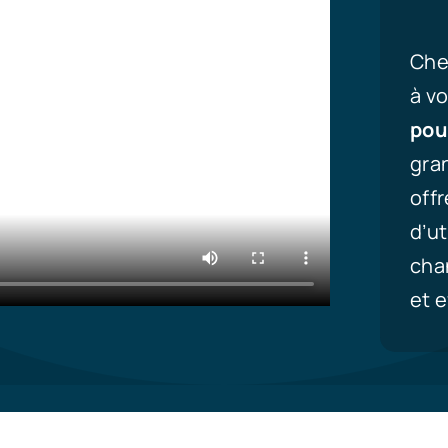
Ch
à v
pou
gra
offr
d’ut
cha
et e