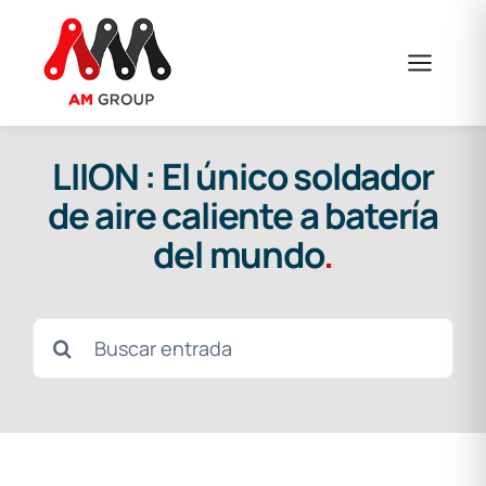
Skip
to
content
LIION : El único soldador
de aire caliente a batería
del mundo
.
Search
for: