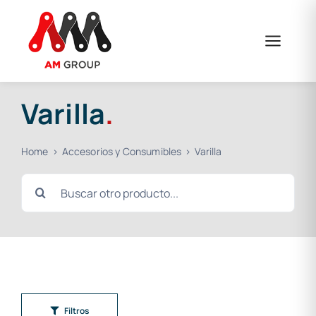
Saltar
al
contenido
Varilla
.
Home
Accesorios y Consumibles
Varilla
Buscar:
Filtros