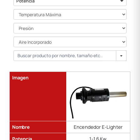
Potencia
Temperatura
Máxima
Presión
Aire
Incorporado
Search
Imagen
Nombre
Encendedor E-Lighter
Potencia
1-1.6 Kw