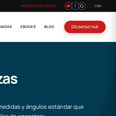
RESPUESTA EN 24H
ES
NADAS
EBOOKS
BLOG
CONTACTAR
zas
 medidas y ángulos estándar que