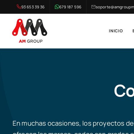
Saltar
93 653 39 36
679 187 596
soporte@amgroupma
al
contenido
INICIO
Co
En muchas ocasiones, los proyectos de 