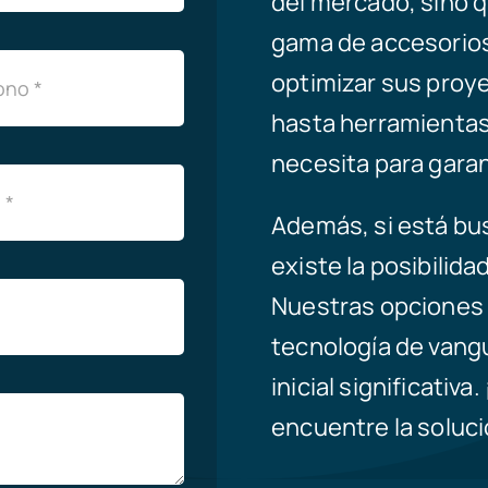
del mercado, sino 
gama de accesorios
optimizar sus proye
hasta herramientas
necesita para garan
Además, si está bus
existe la posibilida
Nuestras opciones d
tecnología de vangu
inicial significativ
encuentre la soluc