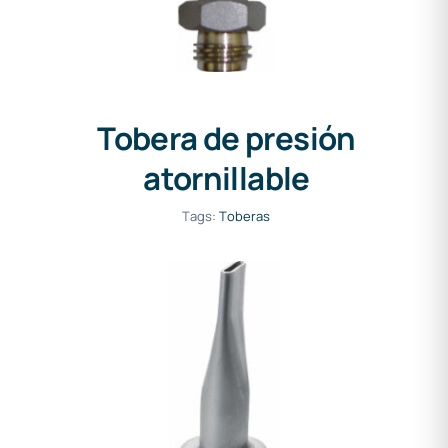
Tobera de presión
atornillable
Tags:
Toberas
Tobera de ranura ancha (ø
32mm) 20mm