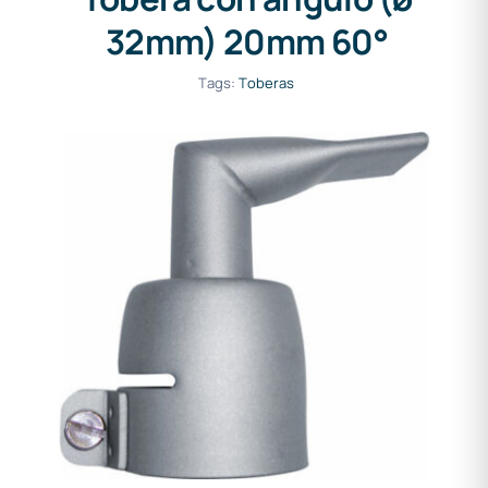
32mm) 20mm 60°
Tags:
Toberas
Tobera con ángulo (ø 32mm)
20mm 90°