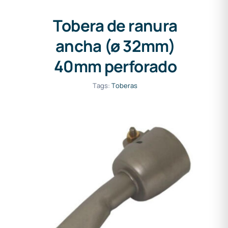
Tobera de ranura
ancha (ø 32mm)
40mm perforado
Tags:
Toberas
Tobera de ranura ancha (ø
32mm) 20mm pie anguloso