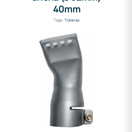
40mm
Tags:
Toberas
Tobera de ranura ancha (ø
32mm) 40mm perforado