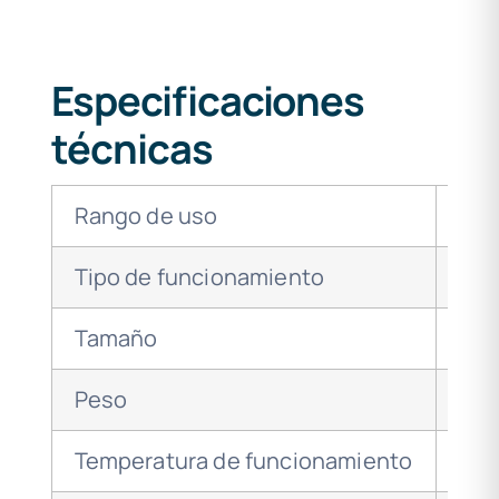
Especificaciones
técnicas
Rango de uso
16 
Tipo de funcionamiento
Rec
Tamaño
23 
Peso
1.3 
Temperatura de funcionamiento
-40