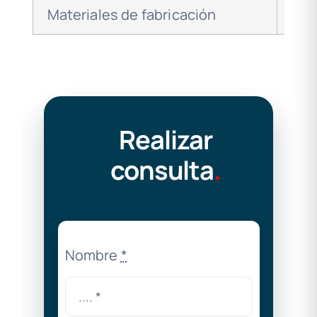
Materiales de fabricación
Ace
Realizar
consulta
.
Nombre
*