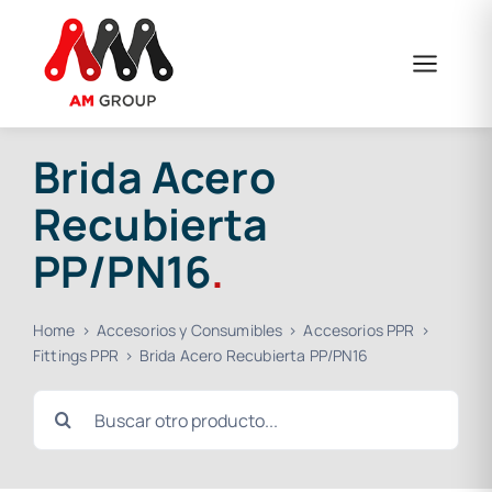
Saltar
al
contenido
Brida Acero
Recubierta
PP/PN16
.
Home
Accesorios y Consumibles
Accesorios PPR
Fittings PPR
Brida Acero Recubierta PP/PN16
Buscar: