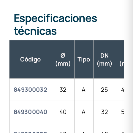
Especificaciones
técnicas
Ø
DN
d1
Código
Tipo
(mm)
(mm)
(mm
849300032
32
A
25
43,
849300040
40
A
32
52,0