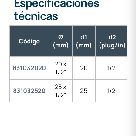
Especificaciones
técnicas
Ø
d1
d2
Código
(mm)
(mm)
(plug/in)
20 x
831032020
20
1/2"
1/2"
25 x
831032520
25
1/2"
1/2"