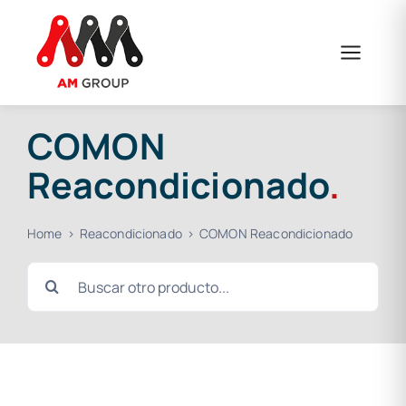
Saltar
al
contenido
COMON
Reacondicionado
.
Home
Reacondicionado
COMON Reacondicionado
Buscar: