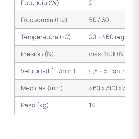
Potencia (W)
2,1
Frecuencia (Hz)
50 / 60
Temperatura (ºC)
20 – 460 regulab
Presión (N)
máx. 1400 N
Velocidad (m/min.)
0,8 – 5 controlad
Medidas (mm)
460 x 300 x 330
Peso (kg)
14