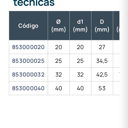
técnicas
Ø
d1
D
H
Código
(mm)
(mm)
(mm)
(mm
853000020
20
20
27
52
853000025
25
25
34,5
59
853000032
32
32
42,5
71,
853000040
40
40
53
83