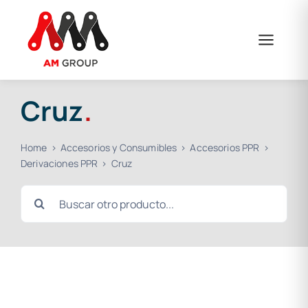
Saltar
al
contenido
Cruz
.
Home
Accesorios y Consumibles
Accesorios PPR
Derivaciones PPR
Cruz
Buscar: