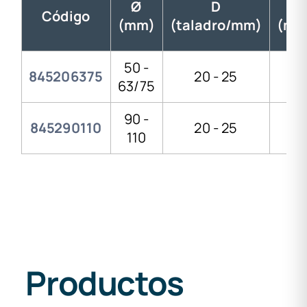
Ø
D
I
Código
(mm)
(taladro/mm)
(mm
50 -
845206375
20 - 25
21
63/75
90 -
845290110
20 - 25
21
110
Productos