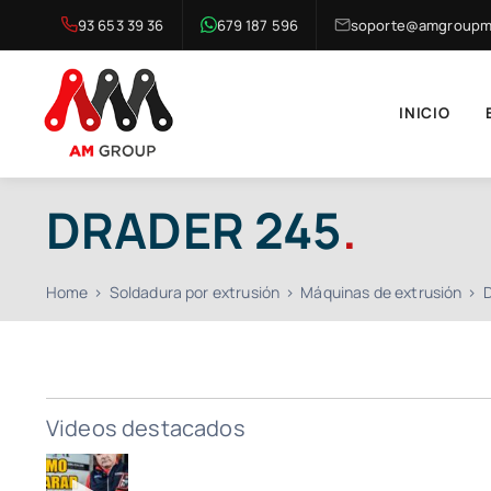
Saltar
93 653 39 36
679 187 596
soporte@amgroupma
al
contenido
INICIO
DRADER 245
.
Home
Soldadura por extrusión
Máquinas de extrusión
Videos destacados