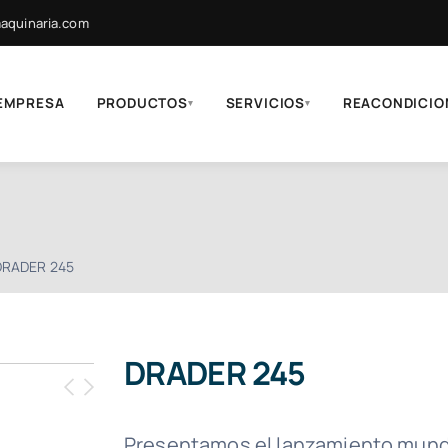
quinaria.com
EMPRESA
PRODUCTOS
SERVICIOS
REACONDICIO
▾
▾
DRADER 245
DRADER 245
Presentamos el lanzamiento mundia