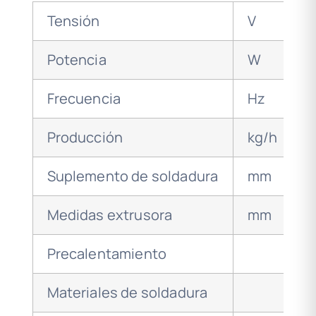
Tensión
V
2
Potencia
W
5
Frecuencia
Hz
5
Producción
kg/h
m
Suplemento de soldadura
mm
5
Medidas extrusora
mm
6
Precalentamiento
s
Materiales de soldadura
P