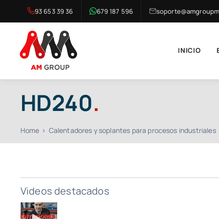
Saltar
93 653 39 36
679 187 596
soporte@amgroupma
al
contenido
INICIO
HD240
.
Home
Calentadores y soplantes para procesos industriales
Videos destacados