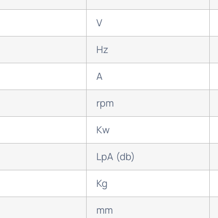
V
Hz
A
rpm
Kw
LpA (db)
Kg
mm