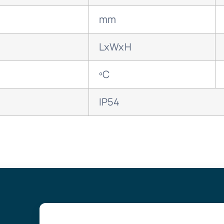
mm
LxWxH
ºC
IP54