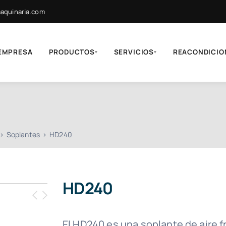
quinaria.com
EMPRESA
PRODUCTOS
SERVICIOS
REACONDICIO
▾
▾
Soplantes
HD240
HD240
El HD240 es una soplante de aire fr