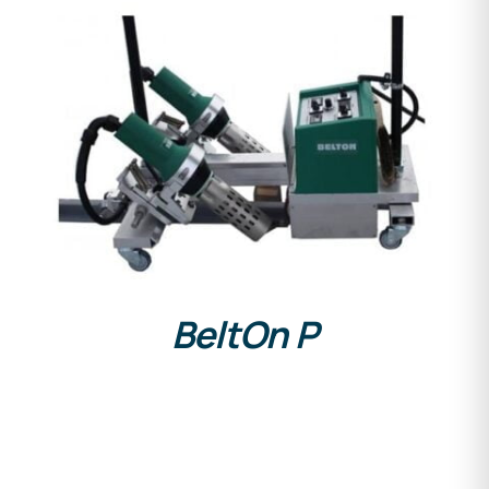
DETALLES
BeltOn P