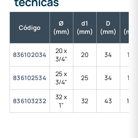
técnicas
Ø
d1
D
H
Código
(mm)
(mm)
(mm)
(mm
20 x
836102034
20
34
119
3/4"
25 x
836102534
25
34
119
3/4"
32 x
836103232
32
43
134
1"