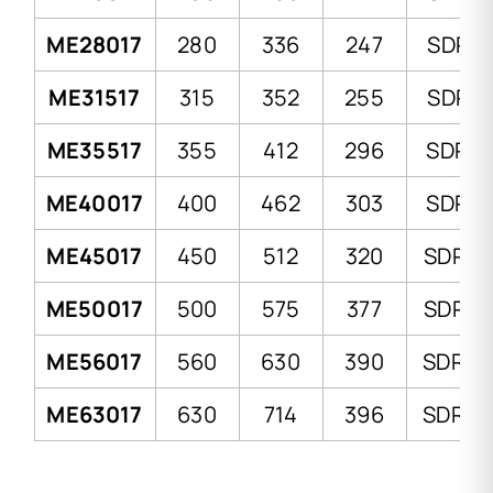
ME28017
280
336
247
SDR 9
ME31517
315
352
255
SDR 9
ME35517
355
412
296
SDR 9
ME40017
400
462
303
SDR 9
ME45017
450
512
320
SDR 11
ME50017
500
575
377
SDR 11
ME56017
560
630
390
SDR 17
ME63017
630
714
396
SDR 17