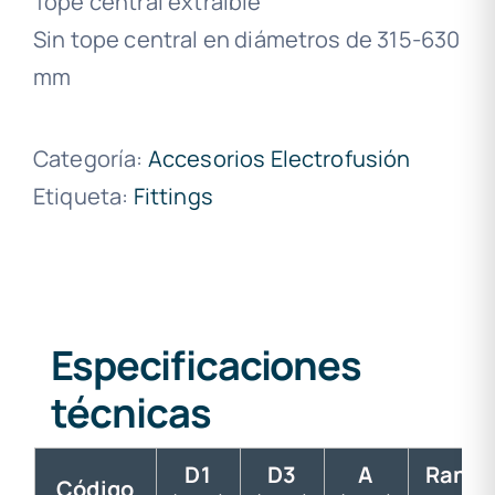
Tope central extraible
Sin tope central en diámetros de 315-630
mm
Categoría:
Accesorios Electrofusión
Etiqueta:
Fittings
Especificaciones
técnicas
D1
D3
A
Rango
Código