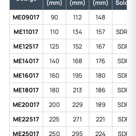
(mm)
(mm)
(mm)
Soldad
ME09017
90
112
148
-
ME11017
110
134
157
SDR 9-
ME12517
125
152
167
SDR 9
ME14017
140
168
176
SDR 9
ME16017
160
195
180
SDR 9
ME18017
180
213
186
SDR 9
ME20017
200
229
189
SDR 9
ME22517
225
271
221
SDR 9
ME25017
250
295
224
SDR 9