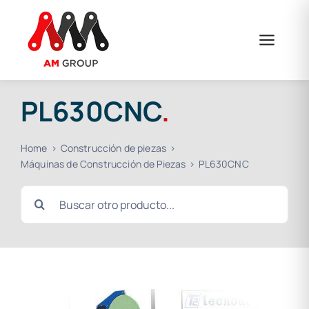
Saltar
al
contenido
PL630CNC
.
Home
Construcción de piezas
Máquinas de Construcción de Piezas
PL630CNC
Buscar: