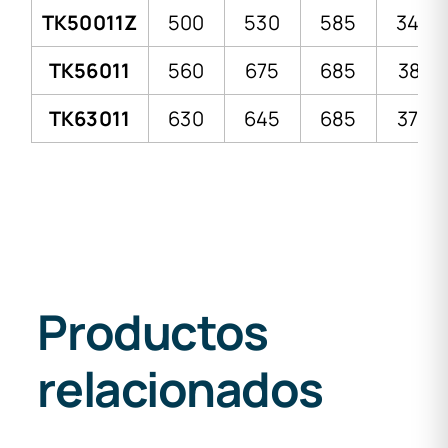
TK50011Z
500
530
585
345
TK56011
560
675
685
381
TK63011
630
645
685
375
Productos
relacionados