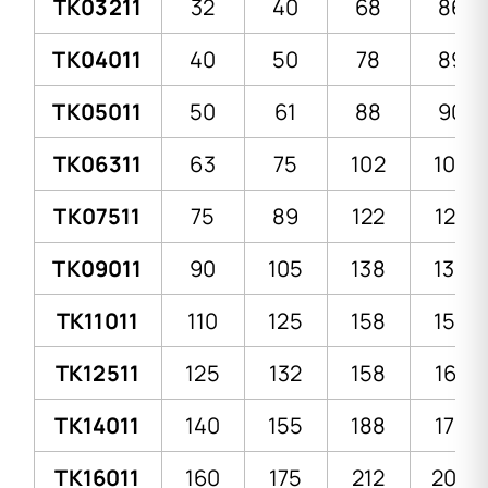
TK03211
32
40
68
86
TK04011
40
50
78
89
TK05011
50
61
88
90
TK06311
63
75
102
104
TK07511
75
89
122
123
TK09011
90
105
138
138
TK11011
110
125
158
155
TK12511
125
132
158
167
TK14011
140
155
188
174
TK16011
160
175
212
206