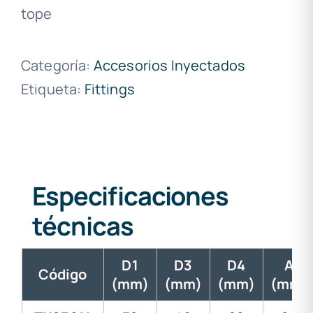
tope
Categoría:
Accesorios Inyectados
Etiqueta:
Fittings
Especificaciones
técnicas
D1
D3
D4
A
Código
(mm)
(mm)
(mm)
(mm)