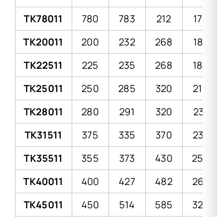
TK78011
780
783
212
176
TK20011
200
232
268
187
TK22511
225
235
268
185
TK25011
250
285
320
216
TK28011
280
291
320
231
TK31511
375
335
370
237
TK35511
355
373
430
259
TK40011
400
427
482
267
TK45011
450
514
585
320