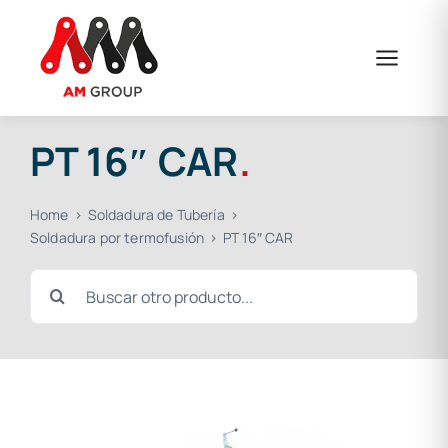
Saltar
al
contenido
PT 16″ CAR
.
Home
Soldadura de Tubería
Soldadura por termofusión
PT 16″ CAR
Buscar: