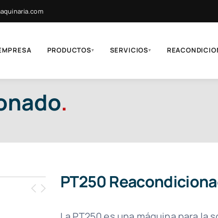
quinaria.com
EMPRESA
PRODUCTOS
SERVICIOS
REACONDICIO
▾
▾
onado
.
PT250 Reacondicion
La PT250 es una máquina para la so