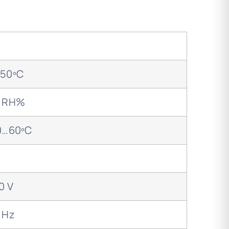
50ºC
 RH%
0…60ºC
0 V
 Hz