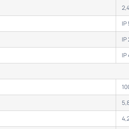
2,
IP
IP
IP
10
5,
4,