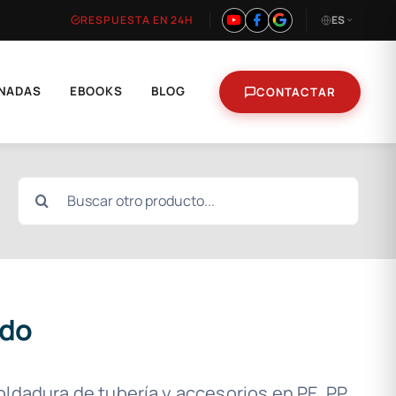
RESPUESTA EN 24H
ES
NADAS
EBOOKS
BLOG
CONTACTAR
Buscar:
ado
ldadura de tubería y accesorios en PE, PP,