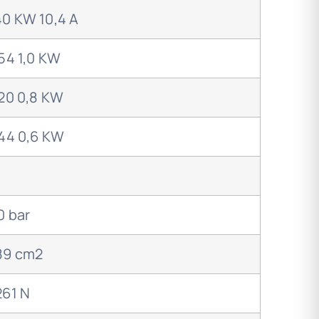
40 KW 10,4 A
 54 1,0 KW
 20 0,8 KW
 44 0,6 KW
0 bar
89 cm2
261 N