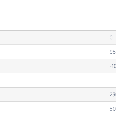
0…
95
o
-1
23
50