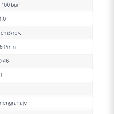
– 100 bar
1.0
2 cm3/rev.
68 l/min
O 46
 l
r engranaje