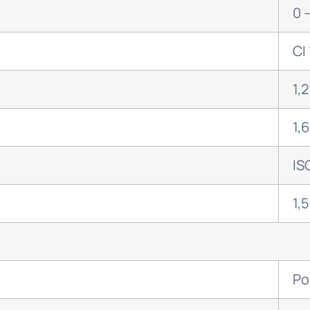
0 
CI 
1,
1,
IS
1,5
Po