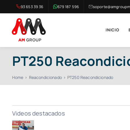
Saltar
93 653 39 36
679 187 596
soporte@amgroupma
al
contenido
INICIO
PT250 Reacondici
Home
Reacondicionado
PT250 Reacondicionado
Videos destacados