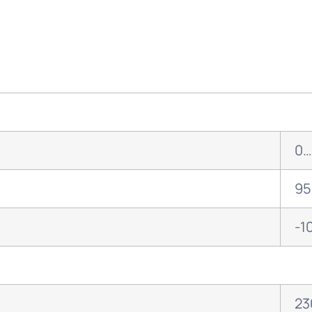
0…
95
o
-1
23