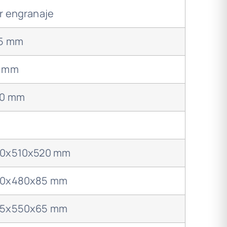
r engranaje
5 mm
 mm
0 mm
0x510x520 mm
0x480x85 mm
5x550x65 mm