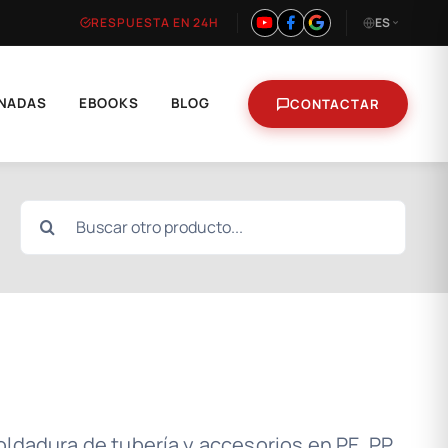
RESPUESTA EN 24H
ES
NADAS
EBOOKS
BLOG
CONTACTAR
Buscar:
ldadura de tubería y accesorios en PE, PP,