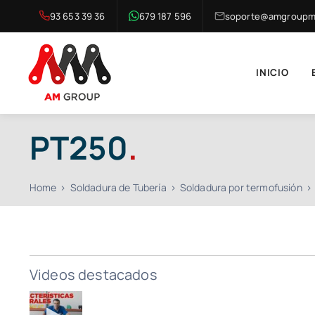
Saltar
93 653 39 36
679 187 596
soporte@amgroupma
al
contenido
INICIO
PT250
.
Home
Soldadura de Tubería
Soldadura por termofusión
Videos destacados