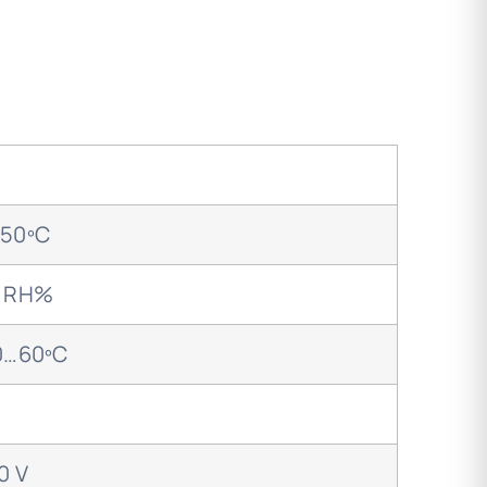
50ºC
 RH%
0…60ºC
0 V