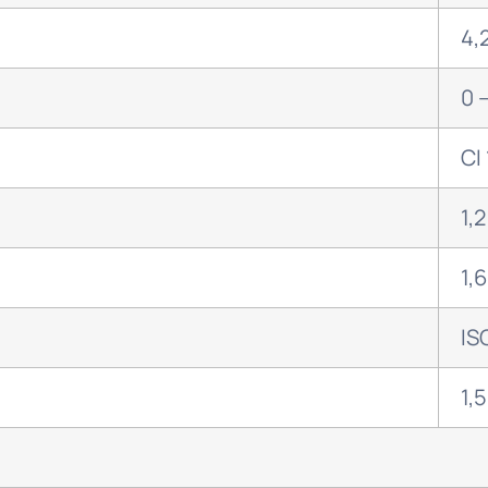
4,
0 
CI 
1,
1,
IS
1,5