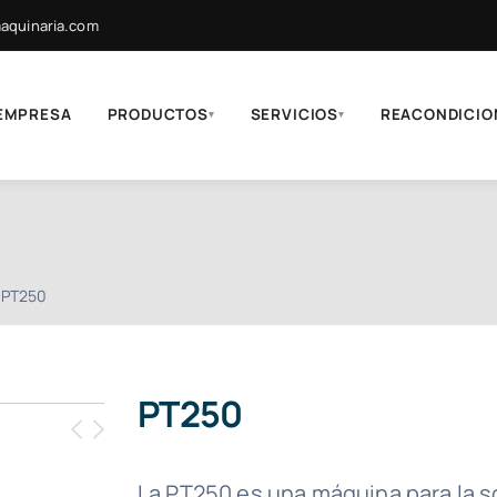
quinaria.com
EMPRESA
PRODUCTOS
SERVICIOS
REACONDICIO
▾
▾
PT250
PT250
La PT250 es una máquina para la so