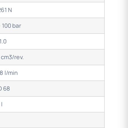
261 N
– 100 bar
1.0
2 cm3/rev.
68 l/min
O 68
 l