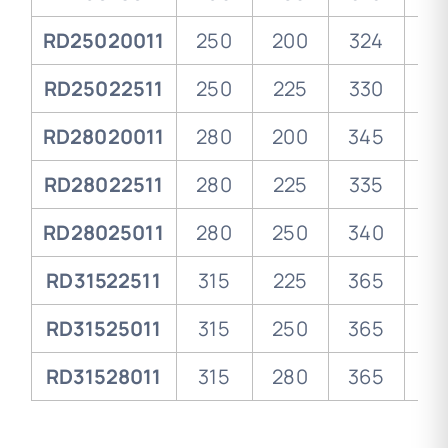
RD25020011
250
200
324
15
RD25022511
250
225
330
15
RD28020011
280
200
345
14
RD28022511
280
225
335
14
RD28025011
280
250
340
13
RD31522511
315
225
365
15
RD31525011
315
250
365
15
RD31528011
315
280
365
15