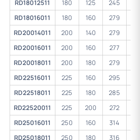
RD18012511
180
125
245
10
RD18016011
180
160
279
12
RD20014011
200
140
279
12
RD20016011
200
160
277
12
RD20018011
200
180
279
12
RD22516011
225
160
295
13
RD22518011
225
180
285
13
RD22520011
225
200
272
12
RD25016011
250
160
314
153
RD25018011
250
180
316
15