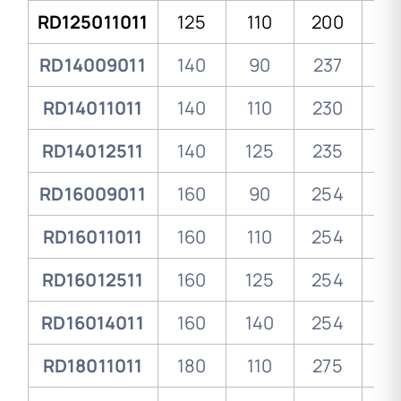
RD125011011
125
110
200
9
RD14009011
140
90
237
11
RD14011011
140
110
230
11
RD14012511
140
125
235
11
RD16009011
160
90
254
10
RD16011011
160
110
254
11
RD16012511
160
125
254
11
RD16014011
160
140
254
11
RD18011011
180
110
275
12