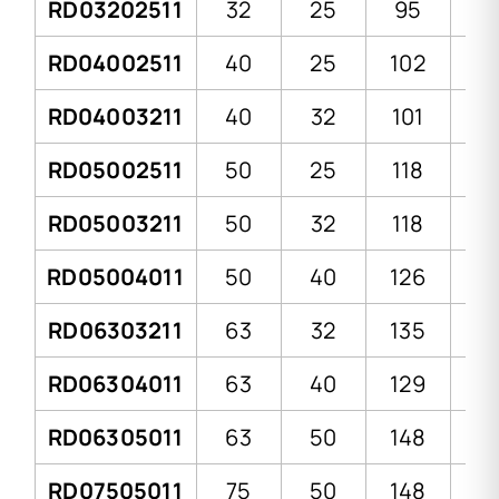
RD03202511
32
25
95
4
RD04002511
40
25
102
4
RD04003211
40
32
101
4
RD05002511
50
25
118
5
RD05003211
50
32
118
5
RD05004011
50
40
126
5
RD06303211
63
32
135
6
RD06304011
63
40
129
6
RD06305011
63
50
148
6
RD07505011
75
50
148
7