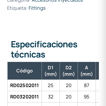
Etiqueta:
Fittings
Especificaciones
técnicas
D1
D2
A
L
Código
(mm)
(mm)
(mm)
(m
RD02502011
25
20
87
4
RD03202011
32
20
95
4