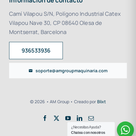
Información de contacto
Camí Vilapou S/N, Polígono Industrial Catex
Vilapou Nave 30, CP 08640 Olesa de
Montserrat, Barcelona
936533936
soporte@amgroupmaquinaria.com
© 2026 • AM Group • Creado por
Blixt
¿Necesitas Ayuda?
Chatea con nosotros