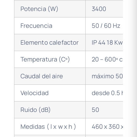
Potencia (W)
3400
Frecuencia
50 / 60 Hz
Elemento calefactor
IP 44 18 Kw
Temperatura (Cº)
20 – 600º contr
Caudal del aire
máximo 500 l/m
Velocidad
desde 0.5 hasta
Ruido (dB)
50
Medidas ( l x w x h )
460 x 360 x 31