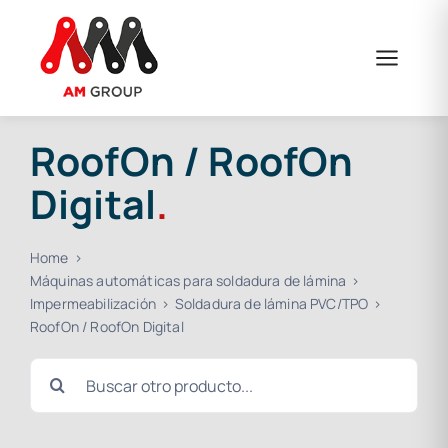
Saltar
al
contenido
RoofOn / RoofOn
Digital
.
Home
Máquinas automáticas para soldadura de lámina
Impermeabilización
Soldadura de lámina PVC/TPO
RoofOn / RoofOn Digital
Buscar: