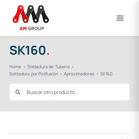
Saltar
al
contenido
SK160
.
Home
Soldadura de Tubería
Soldadura por Polifusión
Aproximadores
SK160
Buscar: