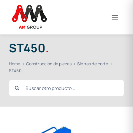
Saltar
al
contenido
ST450
.
Home
Construcción de piezas
Sierras de corte
ST450
Buscar: