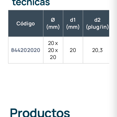
técnicas
Ø
d1
d2
Código
(mm)
(mm)
(plug/in)
20 x
844202020
20 x
20
20,3
20
Productos