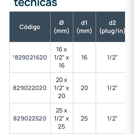
técnicas
Ø
d1
d2
Código
(mm)
(mm)
(plug/in)
16 x
¹829021620
1/2" x
16
1/2"
16
20 x
829022020
1/2" x
20
1/2"
20
25 x
829022520
1/2" x
25
1/2"
25