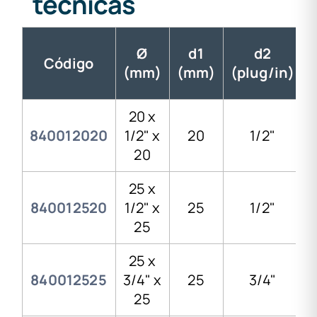
técnicas
Ø
d1
d2
Código
(mm)
(mm)
(plug/in)
20 x
840012020
1/2" x
20
1/2"
20
25 x
840012520
1/2" x
25
1/2"
25
25 x
840012525
3/4" x
25
3/4"
25