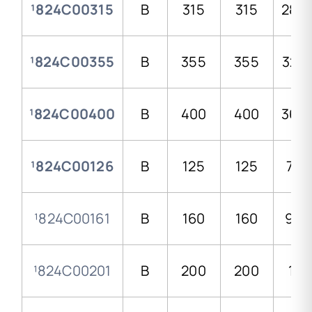
¹824C00315
B
315
315
28,6
¹824C00355
B
355
355
32,2
¹824C00400
B
400
400
36,3
¹824C00126
B
125
125
7,4
¹824C00161
B
160
160
9,5
¹824C00201
B
200
200
11,9