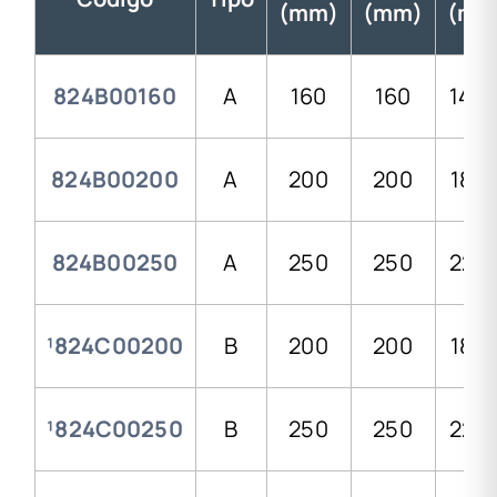
(mm)
(mm)
(mm
824B00160
A
160
160
14,6
824B00200
A
200
200
18,2
824B00250
A
250
250
22,7
¹824C00200
B
200
200
18,2
¹824C00250
B
250
250
22,7