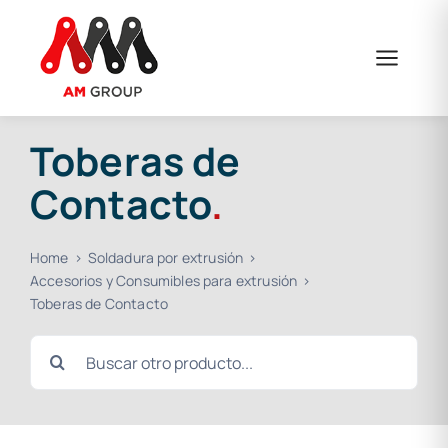
Saltar
al
contenido
Toberas de
Contacto
.
Home
Soldadura por extrusión
Accesorios y Consumibles para extrusión
Toberas de Contacto
Buscar: