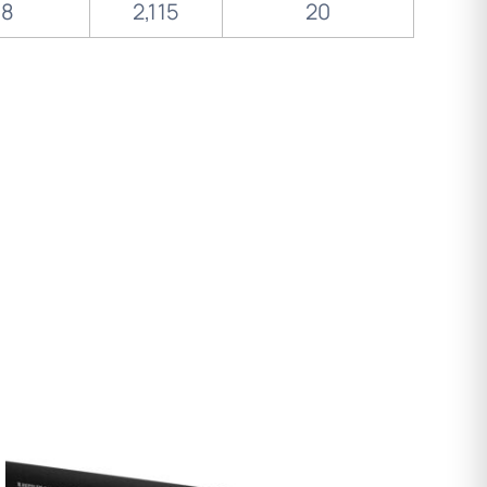
8
2,115
20