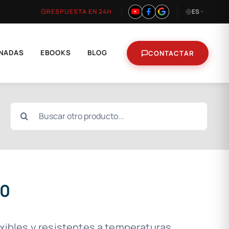
RESPUESTA EN 24H
ES
NADAS
EBOOKS
BLOG
CONTACTAR
Buscar:
00
exibles y resistentes a temperaturas