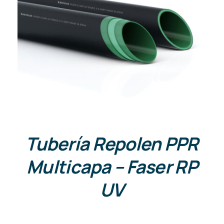
DETALLES
Tubería Repolen PPR
Multicapa – Faser RP
UV