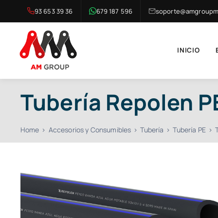
Saltar
93 653 39 36
679 187 596
soporte@amgroupma
al
contenido
INICIO
Tubería Repolen P
Home
Accesorios y Consumibles
Tubería
Tubería PE