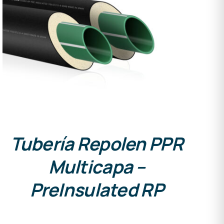
DETALLES
Tubería Repolen PPR
Multicapa –
PreInsulated RP