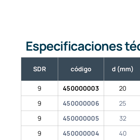
Especificaciones té
SDR
código
d (mm)
9
450000003
20
9
450000006
25
9
450000005
32
9
450000004
40