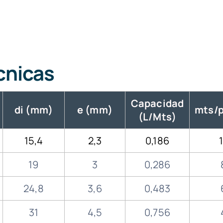
cnicas
Capacidad
di (mm)
e (mm)
mts/
(L/Mts)
15,4
2,3
0,186
19
3
0,286
24,8
3,6
0,483
31
4,5
0,756