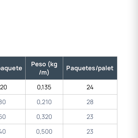
Peso (kg
paquete
Paquetes/palet
/m)
120
0,135
24
80
0,210
28
60
0,320
23
40
0,500
23