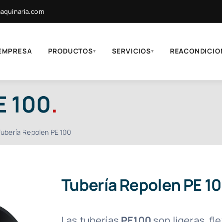
quinaria.com
EMPRESA
PRODUCTOS
SERVICIOS
REACONDICIO
▾
▾
E 100
.
Tubería Repolen PE 100
Tubería Repolen PE 1
Las tuberías
PE100
son ligeras, fl