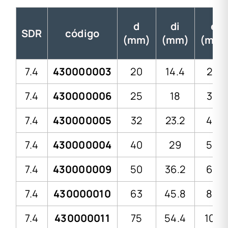
d
di
e
SDR
código
(mm)
(mm)
(mm)
7.4
430000003
20
14.4
2.8
7.4
430000006
25
18
3.5
7.4
430000005
32
23.2
4.4
7.4
430000004
40
29
5.5
7.4
430000009
50
36.2
6.9
7.4
430000010
63
45.8
8.6
7.4
430000011
75
54.4
10.3