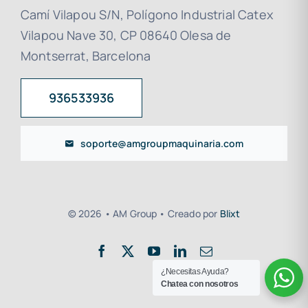
Camí Vilapou S/N, Polígono Industrial Catex
Vilapou Nave 30, CP 08640 Olesa de
Montserrat, Barcelona
936533936
soporte@amgroupmaquinaria.com
© 2026 • AM Group • Creado por
Blixt
¿Necesitas Ayuda?
Chatea con nosotros