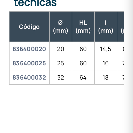
técnicas
Ø
HL
I
L
Código
(mm)
(mm)
(mm)
(mm
836400020
20
60
14,5
67,
836400025
25
60
16
70,
836400032
32
64
18
79,