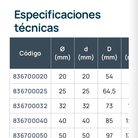
Especificaciones
técnicas
Ø
d
D
H
Código
(mm)
(mm)
(mm)
(mm
836700020
20
20
54
83
836700025
25
25
64,5
98
836700032
32
32
73
108
836700040
40
40
85
127,
836700050
50
50
97
139,