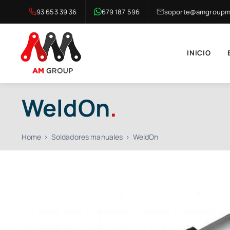
Saltar
93 653 39 36
679 187 596
soporte@amgroupma
al
contenido
INICIO
WeldOn
.
Home
Soldadores manuales
WeldOn