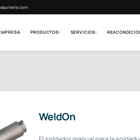
quinaria.com
EMPRESA
PRODUCTOS
SERVICIOS
REACONDICIO
▾
▾
WeldOn
El soldador manual para la soldadu