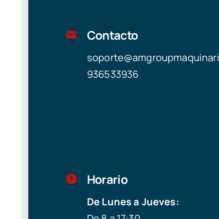
Contacto
soporte@amgroupmaquinar
936533936
Horario
De Lunes a Jueves:
De 8 a 17:30