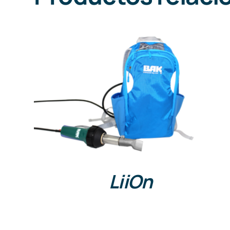
DETALLES
LiiOn