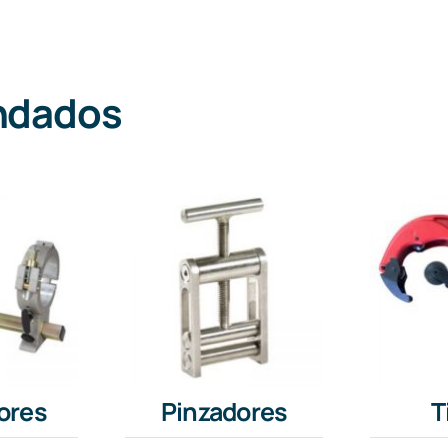
ndados
ores
Pinzadores
T