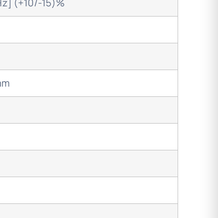
z] (+10/-15)%
mm