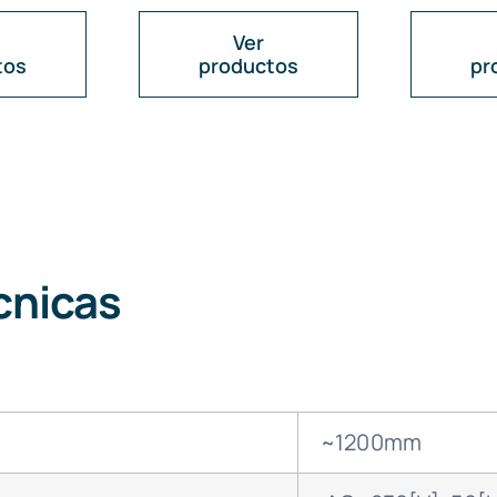
Ver
tos
productos
pr
cnicas
~1200mm