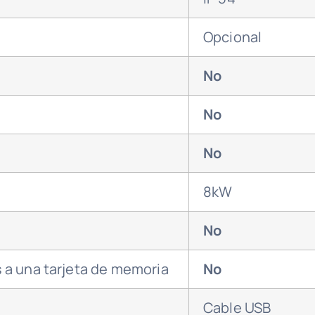
Opcional
No
No
No
8kW
No
s a una tarjeta de memoria
No
Cable USB