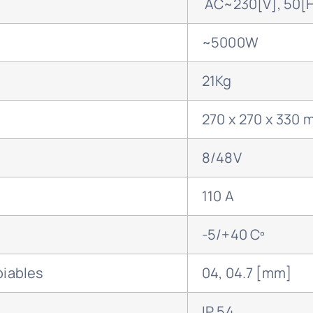
AC~230[V], 50[H
~5000W
21Kg
270 x 270 x 330 
8/48V
110 A
-5/+40 Cº
biables
04, 04.7 [mm]
IP 54