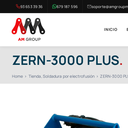
Saltar
93 653 39 36
679 187 596
soporte@amgroupma
al
contenido
INICIO
ZERN-3000 PLUS
.
Home
Tienda
Soldadura por electrofusión
ZERN-3000 P