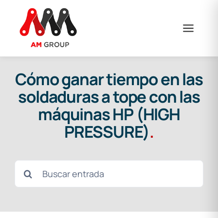
Skip
to
content
Cómo ganar tiempo en las
soldaduras a tope con las
máquinas HP (HIGH
PRESSURE)
.
Search
for: