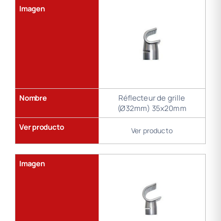
Imagen
Nombre
Réflecteur de grille
(Ø32mm) 35x20mm
Ver producto
Ver producto
Imagen