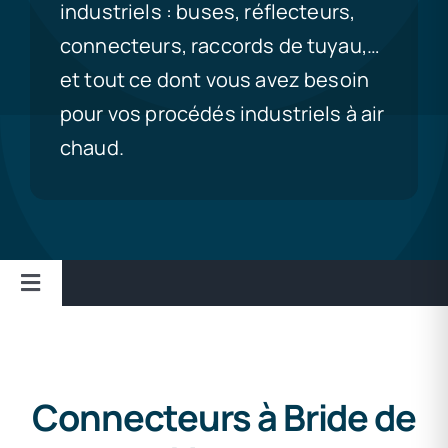
industriels : buses, réflecteurs,
connecteurs, raccords de tuyau,…
et tout ce dont vous avez besoin
pour vos procédés industriels à air
chaud.
Toggle
Navigation
Conectores de Flange
Coplas para Manguera
Connecteurs à Bride de
Boquillas de Ranura Ancha