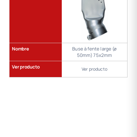
Nombre
Buse à fente large (ø
50mm) 75x2mm
Ver producto
Ver producto