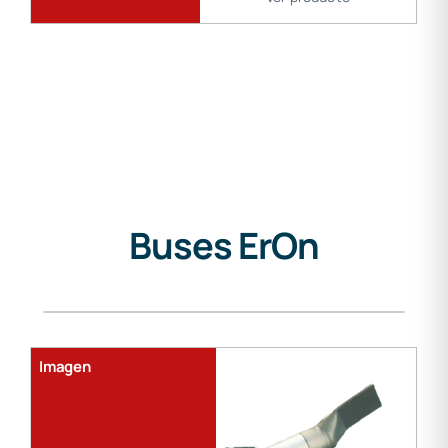
Buses ErOn
Gama
de
soldadura
Imagen