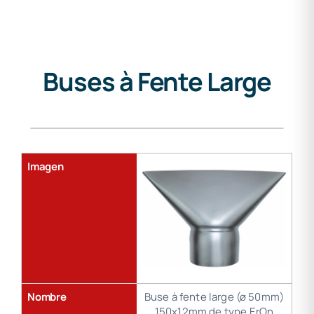
Buses à Fente Large
Gama
de
soldadura
Imagen
Nombre
Buse à fente large (ø 50mm)
150x12mm de type ErOn