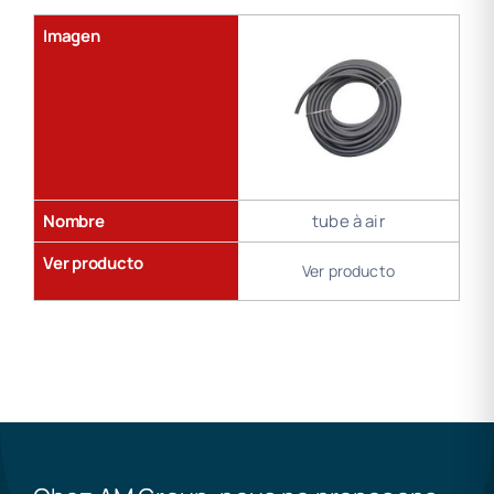
de
soldadura
Imagen
Nombre
tube à air
Ver producto
Ver producto