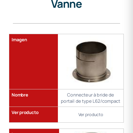
Vanne
Reflectores
Toberas ErOn
Gama
Tubos de Aire
de
soldadura
Imagen
Nombre
Connecteur à bride de
portail de type L62/compact
Ver producto
Ver producto