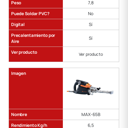
Peso
7,8
Puede Soldar PVC?
No
Digital
Sí
Precalentamiento por
Sí
Aire
Ver producto
Ver producto
Imagen
Nombre
MAX-65B
Rendimiento Kg/h
6,5