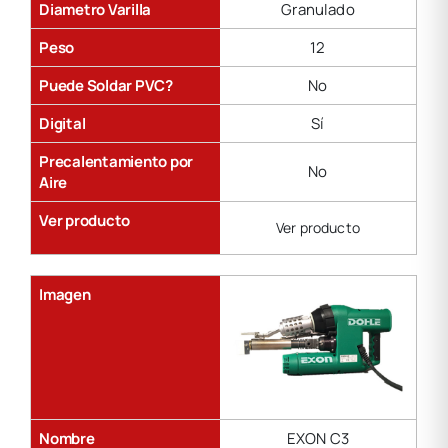
Diametro Varilla
Granulado
Peso
12
Puede Soldar PVC?
No
Digital
Sí
Precalentamiento por
No
Aire
Ver producto
Ver producto
Imagen
Nombre
EXON C3