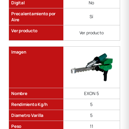
Digital
No
Precalentamiento por
Sí
Aire
Ver producto
Ver producto
Imagen
Nombre
EXON 5
Rendimiento Kg/h
5
Diametro Varilla
5
Peso
11