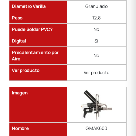
Diametro Varilla
Granulado
Peso
12,8
Puede Soldar PVC?
No
Digital
Sí
Precalentamiento por
No
Aire
Ver producto
Ver producto
Imagen
Nombre
GMAK600