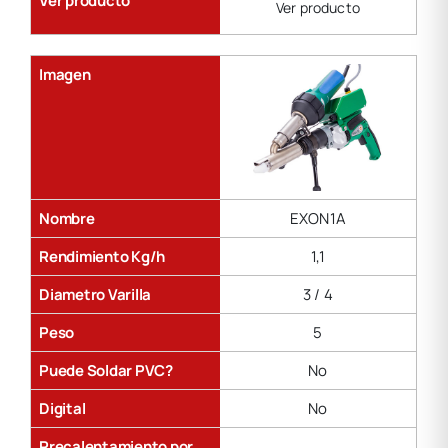
Ver producto
Ver producto
Imagen
Nombre
EXON1A
Rendimiento Kg/h
1,1
Diametro Varilla
3 / 4
Peso
5
Puede Soldar PVC?
No
Digital
No
Precalentamiento por