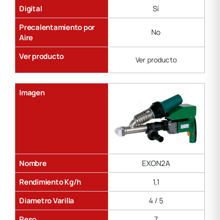
Digital
Sí
Precalentamiento por
No
Aire
Ver producto
Ver producto
Imagen
Nombre
EXON2A
Rendimiento Kg/h
1,1
Diametro Varilla
4 / 5
Peso
7