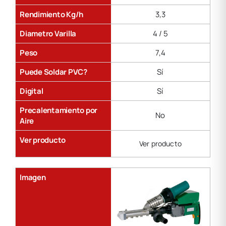
Rendimiento Kg/h
3,3
Diametro Varilla
4 / 5
Peso
7,4
Puede Soldar PVC?
Sí
Digital
Sí
Precalentamiento por
No
Aire
Ver producto
Ver producto
Imagen