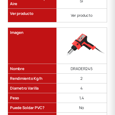
Sí
Aire
Ver producto
Ver producto
Imagen
Nombre
DRADER245
Rendimiento Kg/h
2
Diametro Varilla
4
Peso
1,4
Puede Soldar PVC?
No