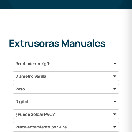
Extrusoras Manuales
Rendimiento
Rendimiento Kg/h
Kg/h
Diametro
Diametro Varilla
Varilla
Peso
Peso
Digital
Digital
¿Puede
¿Puede Soldar PVC?
Soldar
PVC?
Precalentamiento
Precalentamiento por Aire
por