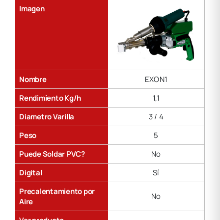
Imagen
Nombre
EXON1
Rendimiento Kg/h
1,1
Diametro Varilla
3 / 4
Peso
5
Puede Soldar PVC?
No
Digital
Sí
Precalentamiento por
No
Aire