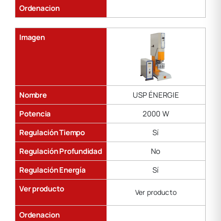
Ordenacion
Imagen
Nombre
USP ÉNERGIE
Potencia
2000 W
Regulación Tiempo
Sí
Regulación Profundidad
No
Regulación Energía
Sí
Ver producto
Ver producto
Ordenacion