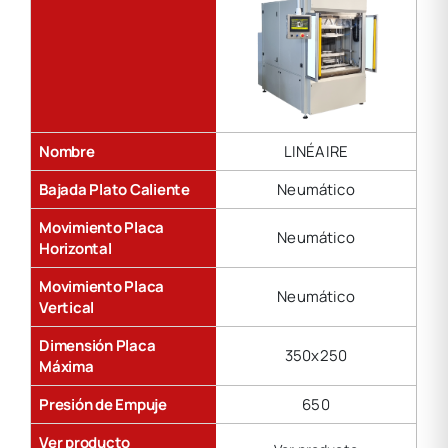
Nombre
LINÉAIRE
Bajada Plato Caliente
Neumático
Movimiento Placa
Neumático
Horizontal
Movimiento Placa
Neumático
Vertical
Dimensión Placa
350x250
Máxima
Presión de Empuje
650
Ver producto