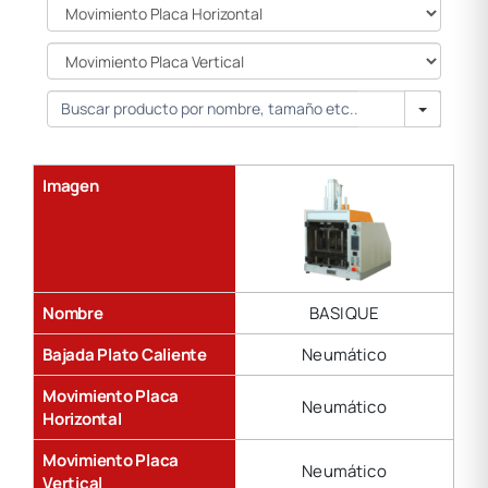
Caliente
Movimiento
Placa
Horizontal
Movimiento
Placa
Vertical
Search
Imagen
Nombre
BASIQUE
Bajada Plato Caliente
Neumático
Movimiento Placa
Neumático
Horizontal
Movimiento Placa
Neumático
Vertical