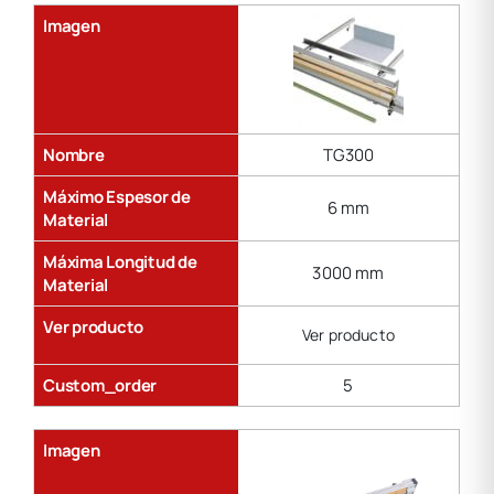
Imagen
Nombre
TG300
Máximo Espesor de
6 mm
Material
Máxima Longitud de
3000 mm
Material
Ver producto
Ver producto
Custom_order
5
Imagen