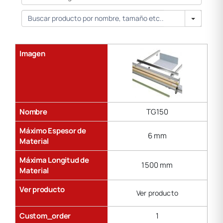
Material
Longitud
de
Search
Material
Imagen
Nombre
TG150
Máximo Espesor de
6 mm
Material
Máxima Longitud de
1500 mm
Material
Ver producto
Ver producto
Custom_order
1