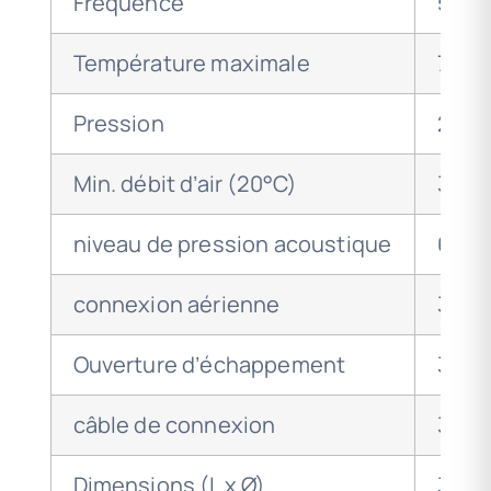
Fréquence
50/6
Température maximale
700°
Pression
2800
Min. débit d’air (20°C)
300 l
niveau de pression acoustique
67 d
connexion aérienne
38m
Ouverture d’échappement
32m
câble de connexion
3 pôl
Dimensions (L x Ø)
300