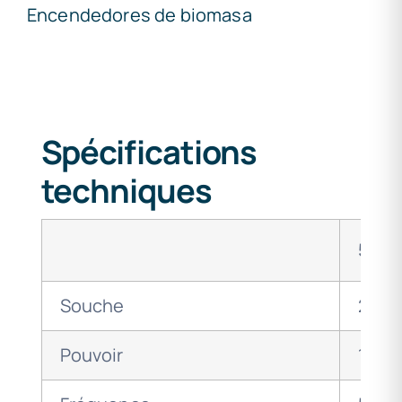
Encendedores de biomasa
Spécifications
techniques
5204
Souche
230V
Pouvoir
100