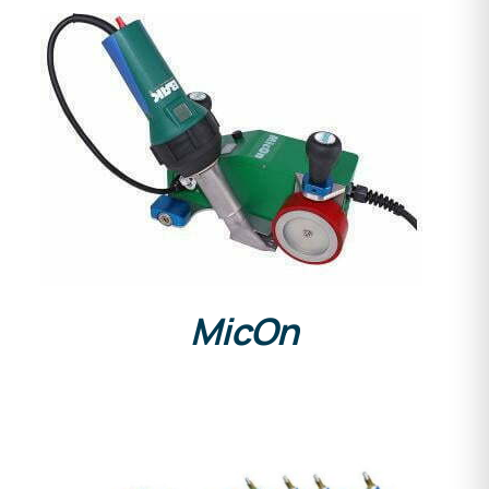
DETAILS
MicOn