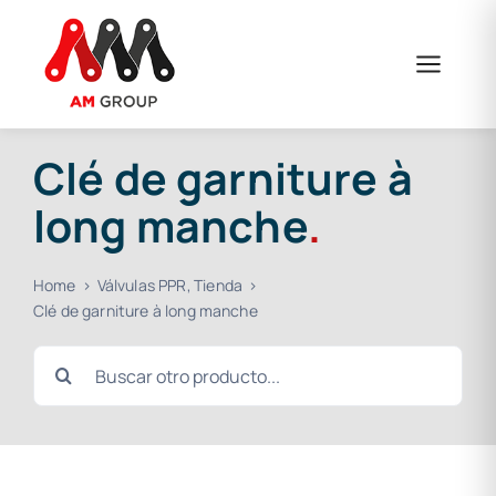
Skip
to
content
Clé de garniture à
long manche
.
Home
Válvulas PPR
Tienda
Clé de garniture à long manche
Search
for: