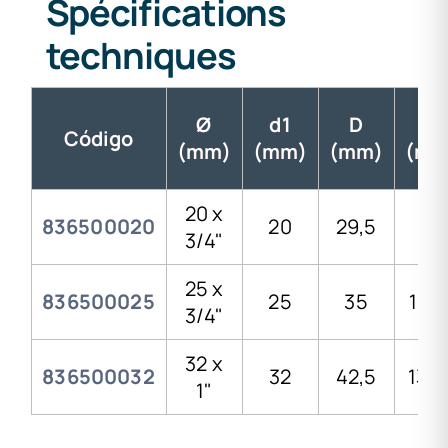
Spécifications
techniques
Ø
d1
D
H
Código
(mm)
(mm)
(mm)
(mm
20 x
836500020
20
29,5
116
3/4"
25 x
836500025
25
35
119,
3/4"
32 x
836500032
32
42,5
132,
1"